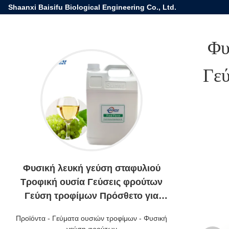
Shaanxi Baisifu Biological Engineering Co., Ltd.
Φυ
Γεύ
Φυσική λευκή γεύση σταφυλιού
Τροφική ουσία Γεύσεις φρούτων
Γεύση τροφίμων Πρόσθετο για
τούρτα
Προϊόντα
-
Γεύματα ουσιών τροφίμων
-
Φυσική
γεύση φρούτων