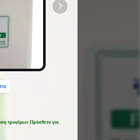
button
στε
ύση τροφίμων Πρόσθετο για