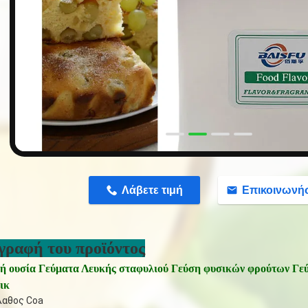
n
Λάβετε τιμή
Επικοινωνή
γραφή του προϊόντος
ή ουσία Γεύματα Λευκής σταφυλιού Γεύση φυσικών φρούτων Γε
ικ
λαθος Coa