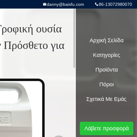
danny@baisfu.com
86-13072980070
Τροφική ουσία
 Πρόσθετο για
Αρχική Σελίδα
Κατηγορίες
Προϊόντα
Πόροι
Σχετικά Με Εμάς
Λάβετε προσφορά