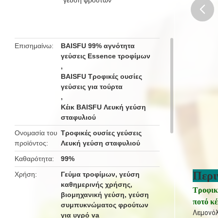
butto
Επισημαίνω
BAISFU 99% αγνότητα
γεύσεις Essence τροφίμων
,
BAISFU Τροφικές ουσίες
γεύσεις για τούρτα
,
Κέικ BAISFU Λευκή γεύση
σταφυλιού
Ονομασία του
Τροφικές ουσίες γεύσεις
προϊόντος
Λευκή γεύση σταφυλιού
Καθαρότητα
99%
Περι
Χρήση
Γεύμα τροφίμων, γεύση
καθημερινής χρήσης,
Τροφικ
βιομηχανική γεύση, γεύση
ποτό κέ
συμπυκνώματος φρούτων
Λεμονό
για υγρό va