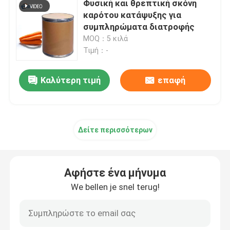
Φυσική και θρεπτική σκόνη
καρότου κατάψυξης για
Σκόνη φρούτων
συμπληρώματα διατροφής
MOQ：5 κιλά
Τιμή：-
λυοφιλοποιημένη σκόνη
Καλύτερη τιμή
επαφή
Οργανικό έλαιο
Φυσικά Συστατικά απώλειας βάρους
Δείτε περισσότερων
φυσική χρωστική ουσία
Αφήστε ένα μήνυμα
We bellen je snel terug!
Προϊόν Υγείας