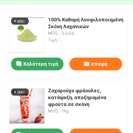
100% Καθαρή Λυοφιλοποιημένη
Σκόνη Λαχανικών
MOQ：5 κιλά
Τιμή：-
Καλύτερη τιμή
επαφή
Ζαχαρούχα φράουλες,
κατάψυξη, αποξηραμένα
φρούτα σε σκόνη
MOQ：1kg