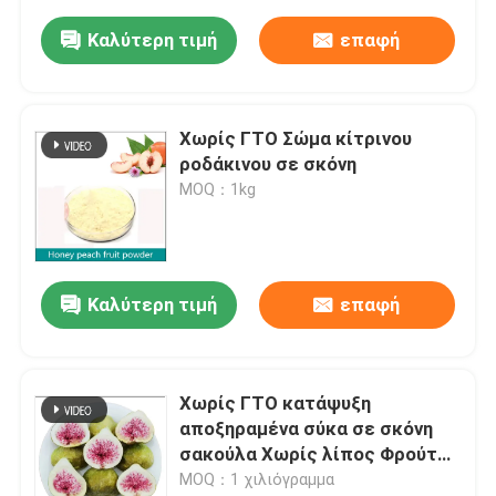
Καλύτερη τιμή
επαφή
Χωρίς ΓΤΟ Σώμα κίτρινου
ροδάκινου σε σκόνη
MOQ：1kg
Καλύτερη τιμή
επαφή
Χωρίς ΓΤΟ κατάψυξη
αποξηραμένα σύκα σε σκόνη
σακούλα Χωρίς λίπος Φρούτα
σε μορφή σκόνης Αποθήκευση
MOQ：1 χιλιόγραμμα