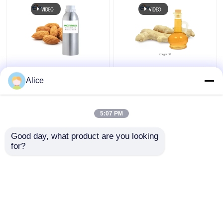
Άχρωμο φυσικό
CAS 8007-08-7
φυτικό εκχυλίσμα
Φυσικό φυτικό
Alice
λάδι οργανικό λάδι
αιθέριο έλαιο 99%
πυρήνα βερίκοκα για
αιθέριο έλαιο
κρέμα ουσίας
τζίντζερ για γεύση και
5:07 PM
Καλύτερη τιμή
Καλύτερη τιμή
άρωμα τροφίμων
Good day, what product are you looking 
for?
επαφή
επαφή
Δείτε περισσότερων