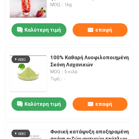
MOQ：1kg
Εμφάνιση VR
Καλύτερη τιμή
επαφή
Σχετικά με εμάς
Επισκεψή εργοστασίου
100% Καθαρή Λυοφιλοποιημένη
Σκόνη Λαχανικών
MOQ：5 κιλά
Έλεγχος ποιότητας
Τιμή：-
Επικοινωνήστε μαζί μας
Καλύτερη τιμή
επαφή
Ειδήσεις
Φυσική κατάψυξη αποξηραμένη
Γεύματα ουσιών τροφίμων
σκόνη ριζών φυτικών τεύτλων