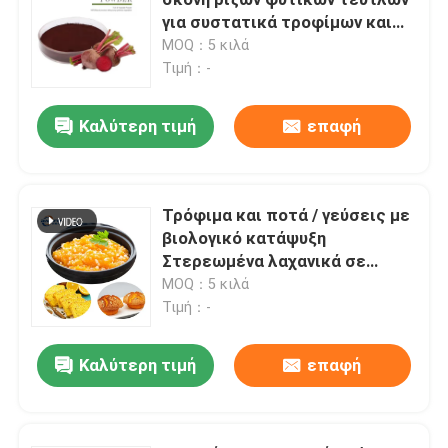
για συστατικά τροφίμων και
συμπληρώματα διατροφής
MOQ：5 κιλά
Γεύση και άρωμα
Τιμή：-
Συνθετική γεύση
Καλύτερη τιμή
επαφή
Δροσίζοντας πράκτορας
Τρόφιμα και ποτά / γεύσεις με
βιολογικό κατάψυξη
Φυσικό φυτικό αιθέρια έλαιο
Στερεωμένα λαχανικά σε
σκόνη κατάψυξη Στερεωμένη
MOQ：5 κιλά
καθαρό εκχύλισμα φυτών
κολοκύθα σε σκόνη
Τιμή：-
Καλύτερη τιμή
επαφή
Γλυκαντικό
Μονομερή γεύση