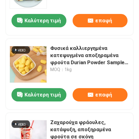
Καλύτερη τιμή
επαφή
Φυσικά καλλιεργημένα
κατεψυγμένα αποξηραμένα
φρούτα Durian Powder Sample
Food Grade Extraction
MOQ：1kg
Packaging Χωρίς ΓΤΟ
Καλύτερη τιμή
επαφή
Σπίτι
Προϊόντα
Ζαχαρούχα φράουλες,
κατάψυξη, αποξηραμένα
φρούτα σε σκόνη
Βίντεο