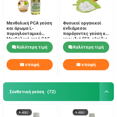
Μενθυλική PCA γεύση
Φυσικοί οργανικοί
και άρωμα L-
ενδιάμεσοι
πυρογλουταμικό
παράγοντες γεύση και
Μενθολικό υγρό CAS
μυρωδιά 95% οξείδιο
64519-44-4
καρυοφυλλίνης CAS
Καλύτερη τιμή
Καλύτερη τιμή
1139-30-6
επαφή
επαφή
Συνθετική γεύση
(72)