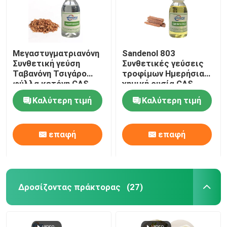
Μεγαστυγματριανόνη
Sandenol 803
Συνθετική γεύση
Συνθετικές γεύσεις
Ταβανόνη Τσιγάρο
τροφίμων Ημερήσια
φύλλα κετόνη CAS
χημική ουσία CAS
13215-88-8 Ημερήσια
66068-84-6
Καλύτερη τιμή
Καλύτερη τιμή
χημική
επαφή
επαφή
Δροσίζοντας πράκτορας
(27)