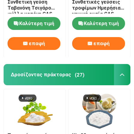
Συνθετική γεύση
Συνθετικές γεύσεις
Ταβανόνη Τσιγάρο
τροφίμων Ημερήσια
φύλλα κετόνη CAS
χημική ουσία CAS
13215-88-8 Ημερήσια
66068-84-6
Καλύτερη τιμή
Καλύτερη τιμή
χημική
επαφή
επαφή
Δροσίζοντας πράκτορας
(27)