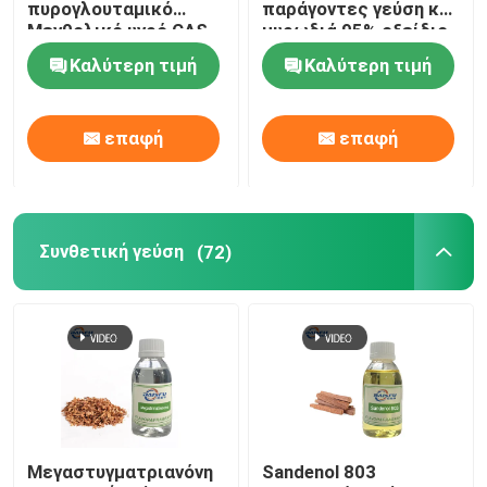
πυρογλουταμικό
παράγοντες γεύση και
Μενθολικό υγρό CAS
μυρωδιά 95% οξείδιο
64519-44-4
καρυοφυλλίνης CAS
Καλύτερη τιμή
Καλύτερη τιμή
1139-30-6
επαφή
επαφή
Συνθετική γεύση
(72)
Μεγαστυγματριανόνη
Sandenol 803