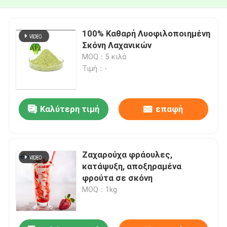
100% Καθαρή Λυοφιλοποιημένη
Σκόνη Λαχανικών
MOQ：5 κιλά
Τιμή：-
Καλύτερη τιμή
επαφή
Ζαχαρούχα φράουλες,
κατάψυξη, αποξηραμένα
φρούτα σε σκόνη
MOQ：1kg