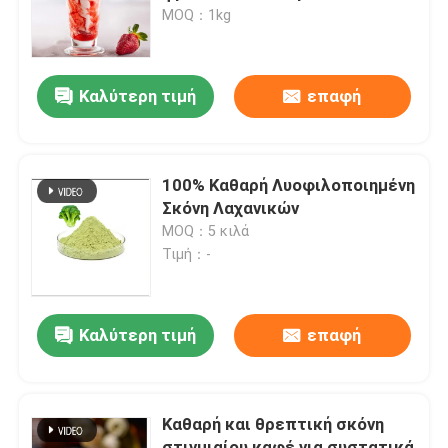
MOQ：1kg
Εμφάνιση VR
Καλύτερη τιμή
επαφή
Σχετικά με εμάς
Επισκεψή εργοστασίου
100% Καθαρή Λυοφιλοποιημένη
Σκόνη Λαχανικών
MOQ：5 κιλά
Έλεγχος ποιότητας
Τιμή：-
Επικοινωνήστε μαζί μας
Καλύτερη τιμή
επαφή
Ειδήσεις
Καθαρή και θρεπτική σκόνη
Γεύματα ουσιών τροφίμων
στιγμιαίου καφέ για συστατικά