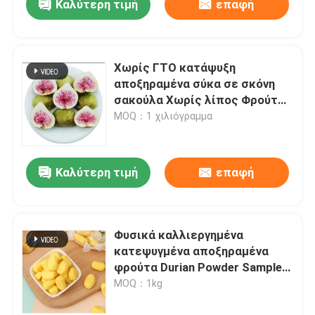
Καλύτερη τιμή
επαφή
Χωρίς ΓΤΟ κατάψυξη
αποξηραμένα σύκα σε σκόνη
σακούλα Χωρίς λίπος Φρούτα
σε μορφή σκόνης Αποθήκευση
MOQ：1 χιλιόγραμμα
Καλύτερη τιμή
επαφή
Φυσικά καλλιεργημένα
κατεψυγμένα αποξηραμένα
φρούτα Durian Powder Sample
Food Grade Extraction
MOQ：1kg
Packaging Χωρίς ΓΤΟ