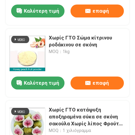
Καλύτερη τιμή
επαφή
Χωρίς ΓΤΟ Σώμα κίτρινου
ροδάκινου σε σκόνη
MOQ：1kg
Καλύτερη τιμή
επαφή
Χωρίς ΓΤΟ κατάψυξη
αποξηραμένα σύκα σε σκόνη
σακούλα Χωρίς λίπος Φρούτα
σε μορφή σκόνης Αποθήκευση
MOQ：1 χιλιόγραμμα