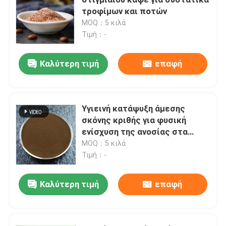
τροφίμων και ποτών
MOQ：5 κιλά
Γεύση και άρωμα
Τιμή：-
Συνθετική γεύση
Καλύτερη τιμή
επαφή
Δροσίζοντας πράκτορας
Υγιεινή κατάψυξη άμεσης
σκόνης κριθής για φυσική
Φυσικό φυτικό αιθέρια έλαιο
ενίσχυση της ανοσίας στα
τρόφιμα και τα ποτά
MOQ：5 κιλά
καθαρό εκχύλισμα φυτών
Τιμή：-
Καλύτερη τιμή
επαφή
Γλυκαντικό
Μονομερή γεύση