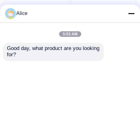
Άχρωμο φυσικό
CAS 8007-08-7
φυτικό εκχυλίσμα
Φυσικό φυτικό
Alice
λάδι οργανικό λάδι
αιθέριο έλαιο 99%
πυρήνα βερίκοκα για
αιθέριο έλαιο
κρέμα ουσίας
τζίντζερ για γεύση και
5:53 AM
Καλύτερη τιμή
Καλύτερη τιμή
άρωμα τροφίμων
Good day, what product are you looking 
for?
επαφή
επαφή
Δείτε περισσότερων
Αρχική Σελίδα
Περίπου εμείς
επαφή
Desktop Site
Sitemap
Πολιτική απορρήτου
Ποιότητα
Γεύματα ουσιών τροφίμων
Κίνα