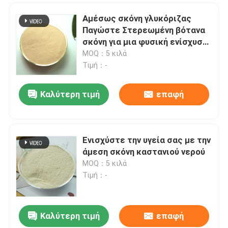
Αμέσως σκόνη γλυκόριζας
Παγώστε Στερεωμένη βότανα
σκόνη για μια φυσική ενίσχυση
της ανοσίας
MOQ：5 κιλά
Τιμή：-
Καλύτερη τιμή
επαφή
Ενισχύστε την υγεία σας με την
άμεση σκόνη καστανιού νερού
Αφήστε ένα μήνυμα
MOQ：5 κιλά
We bellen je snel terug!
Τιμή：-
Καλύτερη τιμή
επαφή