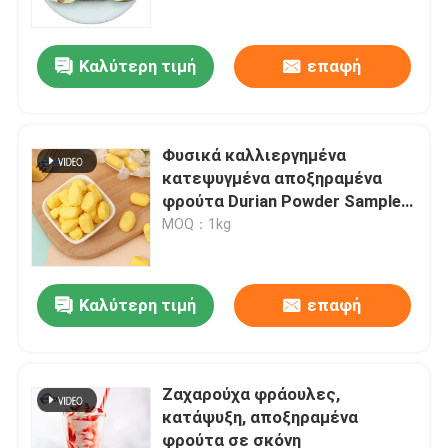
Καλύτερη τιμή
επαφή
Φυσικά καλλιεργημένα
κατεψυγμένα αποξηραμένα
φρούτα Durian Powder Sample
Food Grade Extraction
MOQ：1kg
Packaging Χωρίς ΓΤΟ
Καλύτερη τιμή
επαφή
Σπίτι
Προϊόντα
Ζαχαρούχα φράουλες,
κατάψυξη, αποξηραμένα
φρούτα σε σκόνη
Βίντεο