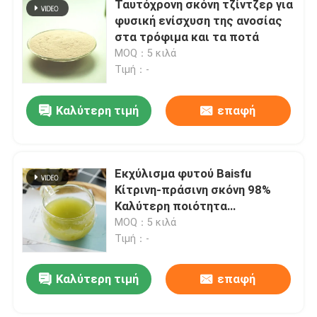
Ταυτόχρονη σκόνη τζίντζερ για
φυσική ενίσχυση της ανοσίας
Σκόνη φρούτων
στα τρόφιμα και τα ποτά
MOQ：5 κιλά
Τιμή：-
λυοφιλοποιημένη σκόνη
Καλύτερη τιμή
επαφή
Οργανικό έλαιο
Φυσικά Συστατικά απώλειας βάρους
Εκχύλισμα φυτού Baisfu
Κίτρινη-πράσινη σκόνη 98%
Καλύτερη ποιότητα
φυσική χρωστική ουσία
Νουκιφερίνης από φύλλα
MOQ：5 κιλά
λωτού (Lotus Leaf P.E.) για
Τιμή：-
καλλυντικά και τρόφιμα
Προϊόν Υγείας
Καλύτερη τιμή
επαφή