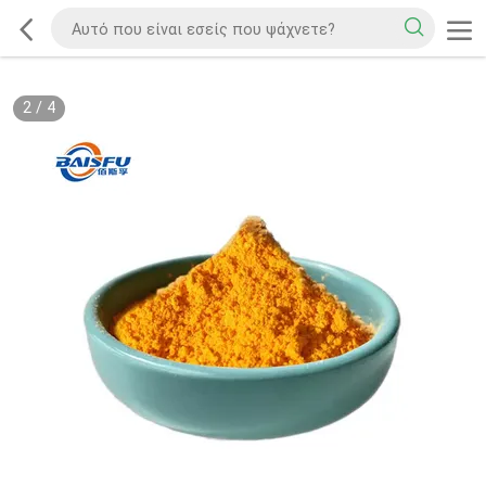
2
/
4