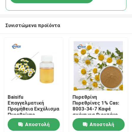
Συνιστώμενα προϊόντα
Σπίτι
Baisifu
Πυρεθρίνη
Επαγγελματική
Πυρεθρίνες 1% Cas:
Προμήθεια Εκχύλισμα
8003-34-7 Καφέ
Προϊόντα
Πυρεθρίνης
σκόνη για βιοκτόνο
Πυρεθρίνης
Αποστολή
Αποστολή
Υδατοδιαλυτές
Βίντεο