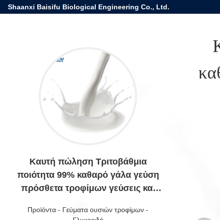
Shaanxi Baisifu Biological Engineering Co., Ltd.
κα
Καυτή πώληση Τριτοβάθμια
ποιότητα 99% καθαρό γάλα γεύση
πρόσθετα τροφίμων γεύσεις και
αρώματα
Προϊόντα
-
Γεύματα ουσιών τροφίμων
-
Γλυκοειδή