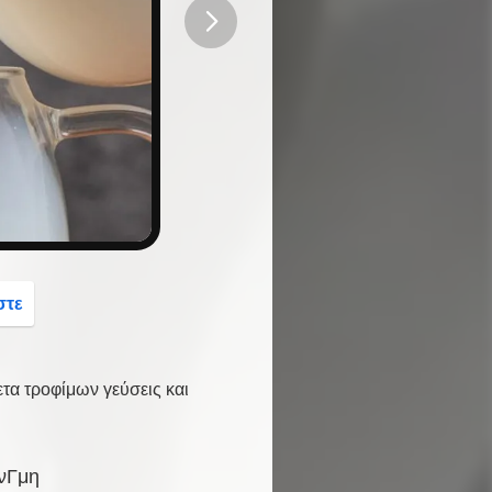
button
στε
α τροφίμων γεύσεις και
ν
Γ
μη