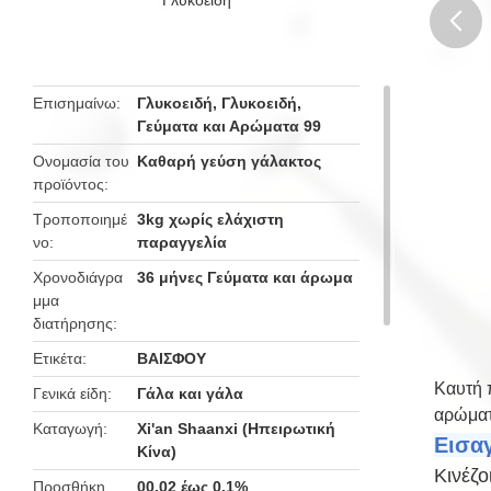
butto
Επισημαίνω
Γλυκοειδή
,
Γλυκοειδή
,
Γεύματα και Αρώματα 99
Ονομασία του
Καθαρή γεύση γάλακτος
προϊόντος
Τροποποιημέ
3kg χωρίς ελάχιστη
νο
παραγγελία
Χρονοδιάγρα
36 μήνες Γεύματα και άρωμα
μμα
διατήρησης
Ετικέτα
ΒΑΙΣΦΟΥ
Καυτή 
Γενικά είδη
Γάλα και γάλα
αρώμα
Καταγωγή
Xi'an Shaanxi (Ηπειρωτική
Εισα
Κίνα)
Κινέζο
Προσθήκη
00,02 έως 0,1%