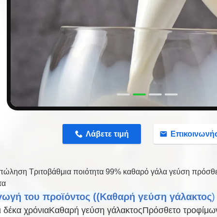
n
Λάβετε τιμή
Επικοινωνή
πώληση Τριτοβάθμια ποιότητα 99% καθαρό γάλα γεύση πρόσθετ
τα
γωγή του προϊόντος ((Καθαρή γεύση γάλακτος
)
ι δέκα χρόνια
Καθαρή γεύση γάλακτος
Πρόσθετο τροφίμω