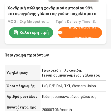
Χονδρική πώληση χονδρικού εμπορίου 99%
κατεψυγμένης γάλακτος γεύση εκχυλίσματα
γεύσης τροφίμων ο ελάχιστη παραγγελία
MOQ：2kg Μπορεί να παραγγελθεί σε οποιαδήποτε ποσότητα ανάλογα με τις ανάγκες σας
Τιμή：Delivery Time: Ship Within About 2-3 Working Days After Receiving Payment
Μας ελάτε σε
Καλύτερη τιμή
επαφή με
Περιγραφή προϊόντων
Γλυκοειδή
,
Γλυκοειδή
,
Υψηλό φως:
Γεύση συμπυκνωμένου γάλακτος
Όροι πληρωμής
L/C, D/P, D/A, T/T, Western Union,
Αριθμό μοντέλου
Γεύση συμπυκνωμένου γάλακτος
Δυνατότητα προ
20000TON/month