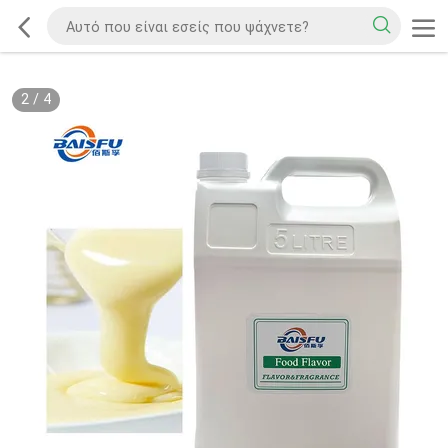
2
/
4