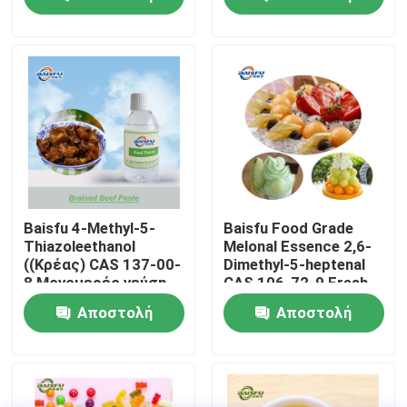
Συνθετικό συνθετικό
ποτά, καπνό
υδατικό σημείωμα
ερώτησης
ερώτησης
για αρωματοποιία
Εμφάνιση VR
και καλλυντικά
Σχετικά με εμάς
Επισκεψή εργοστασίου
Έλεγχος ποιότητας
Baisfu 4-Methyl-5-
Baisfu Food Grade
Thiazoleethanol
Melonal Essence 2,6-
((Κρέας) CAS 137-00-
Dimethyl-5-heptenal
Επικοινωνήστε μαζί μας
8 Μονομερές γεύση,
CAS 106-72-9 Fresh
ουσία
Melon Flavor για ποτά
Αποστολή
Αποστολή
και καθημερινό
άρωμα
Ειδήσεις
ερώτησης
ερώτησης
Γεύματα ουσιών τροφίμων