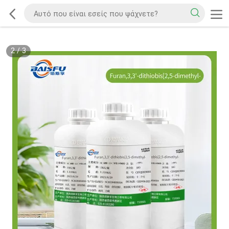
2
/
3