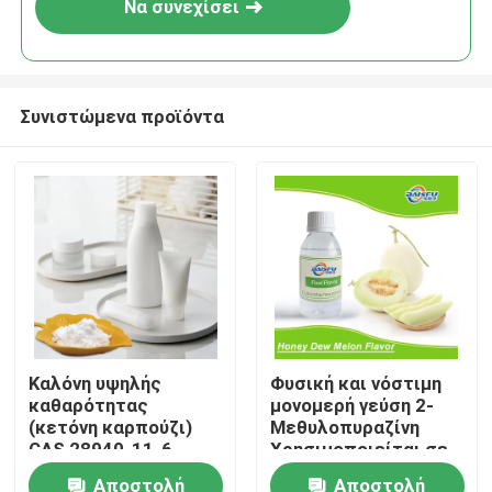
Να συνεχίσει
Συνιστώμενα προϊόντα
Σπίτι
Καλόνη υψηλής
Φυσική και νόστιμη
καθαρότητας
μονομερή γεύση 2-
Προϊόντα
(κετόνη καρπούζι)
Μεθυλοπυραζίνη
CAS 28940-11-6
Χρησιμοποιείται σε
Θαλάσσιο αρώμα
αρτοποιικά, ψυχρά
Αποστολή
Αποστολή
Βίντεο