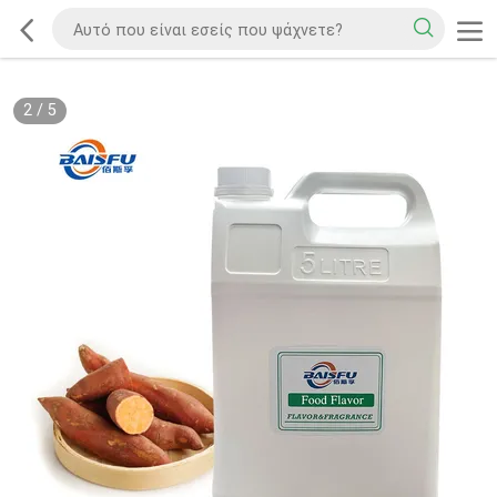
2
/
5