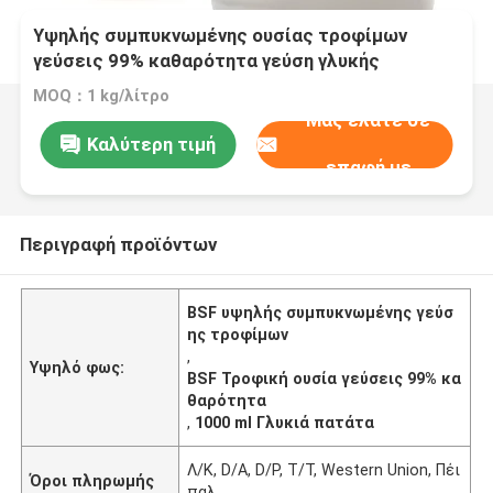
Υψηλής συμπυκνωμένης ουσίας τροφίμων
γεύσεις 99% καθαρότητα γεύση γλυκής
πατάτας γεύση ντομάτας
MOQ：1 kg/λίτρο
Μας ελάτε σε
Καλύτερη τιμή
επαφή με
Περιγραφή προϊόντων
BSF υψηλής συμπυκνωμένης γεύσ
ης τροφίμων
,
Υψηλό φως:
BSF Τροφική ουσία γεύσεις 99% κα
θαρότητα
,
1000 ml Γλυκιά πατάτα
Λ/Κ, D/A, D/P, T/T, Western Union, Πέι
Όροι πληρωμής
παλ.