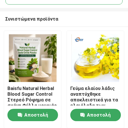
Συνιστώμενα προϊόντα
Baisfu Natural Herbal
Γεύμα ελαίου λάδις
Σπίτι
Blood Sugar Control
αναπτύχθηκε
Στερεό Ρόφημα σε
αποκλειστικά για τα
σκόνη Φύλλα μουριάς
ελαιόλαδα των
Προϊόντα
Kudzu Root Ginseng
προμαγειρεμένων
Αποστολή
Αποστολή
Goji Berry Cassia Seed
πιάτων και των
για υγιή υποστήριξη
κινεζικών
Βίντεο
ερώτησης
ερώτησης