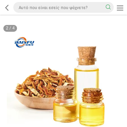
2
/
4