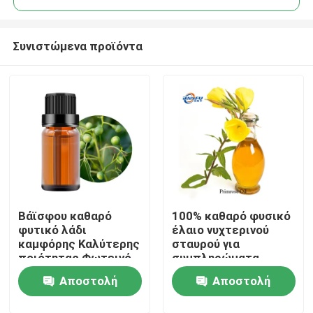
Συνιστώμενα προϊόντα
Βάϊσφου καθαρό
100% καθαρό φυσικό
Σπίτι
φυτικό λάδι
έλαιο νυχτερινού
καμφόρης Καλύτερης
σταυρού για
ποιότητας Φωτεινό
συμπληρώματα
Προϊόντα
κίτρινο λιπαρό υγρό
διατροφής Προϊόν
Αποστολή
Αποστολή
για μπαχαρικά και
φροντίδας του
καλλυντικές πρώτες
δέρματος και
Βίντεο
ερώτησης
ερώτησης