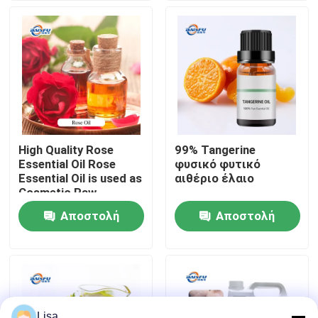
ύλες
προσωπικής
φροντίδας
Εμφάνιση VR
Σχετικά με εμάς
Επισκεψή εργοστασίου
High Quality Rose
99% Tangerine
Essential Oil Rose
φυσικό φυτικό
Έλεγχος ποιότητας
Essential Oil is used as
αιθέριο έλαιο
Cosmetic Raw
Material
Αποστολή
Αποστολή
Επικοινωνήστε μαζί μας
ερώτησης
ερώτησης
Ειδήσεις
Γεύματα ουσιών τροφίμων
Lisa