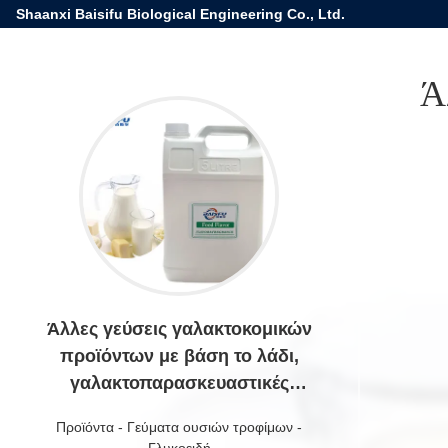
Shaanxi Baisifu Biological Engineering Co., Ltd.
Ά
Άλλες γεύσεις γαλακτοκομικών
προϊόντων με βάση το λάδι,
γαλακτοπαρασκευαστικές
ελαστικές ελαστικές ελαστικές
Προϊόντα
-
Γεύματα ουσιών τροφίμων
-
ελαστικές ελαστικές ελαστικές
Γλυκοειδή