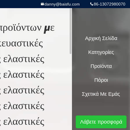
danny@baisfu.com
86-13072980070
προϊόντων με
κευαστικές
Αρχική Σελίδα
Κατηγορίες
 ελαστικές
Προϊόντα
 ελαστικές
Πόροι
 ελαστικές
Σχετικά Με Εμάς
 ελαστικές
 ελαστικές
Λάβετε προσφορά