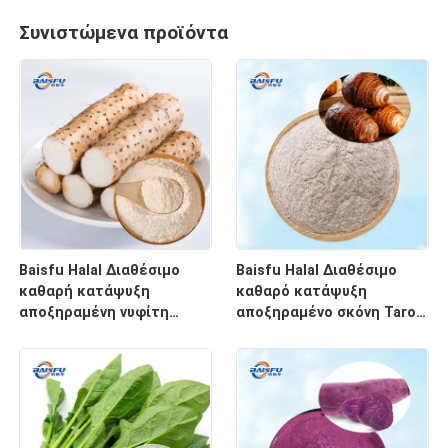
Συνιστώμενα προϊόντα
Baisfu Halal Διαθέσιμο
Baisfu Halal Διαθέσιμο
καθαρή κατάψυξη
καθαρό κατάψυξη
αποξηραμένη νυφίτη
αποξηραμένο σκόνη Taro
σκόνη τροφικής
Τροφική ποιότητα FD
ποιότητας υψηλής
σκόνη ρίζας Taro για τσάι
θρεπτικής αξίας FD ρίζα
φυσαλίδων
νυφίτης σκόνη για στερεό
ποτό