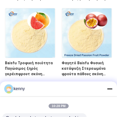
Στερεωμένη σκόνη
ζακχαροκάλαμη σκόνη
σκιουράς FD Πράσινη
καθαρή φυσική FD σκόνη
κρεμμύδια σκόνη
φρούτων για ποτά
καρυκευμάτων για σνακ
Baisfu Τροφική ποιότητα
Φαγητό Baisfu Φυσική
Παγώσιμος ξηρός
κατάψυξη Στερεωμένα
γκρέιπφρουτ σκόνη
φρούτα πάθους σκόνη
φυσική υδατοδιαλυτή FD
καθαρή λυοφιλιωμένη
κόκκινος γκρέιπφρουτ
σκόνη φρούτων Καμία
kenny
σκόνη φρούτων για τη
πρόσθετη ουσία για
μαγειρική ποτών
γαλακτοκομικά προϊόντα
10:28 PM