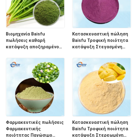
Βιομηχανία Baisfu
Κατασκευαστική πώληση
πωλήσεις καθαρή
Baisfu Τροφική ποιότητα
κατάψυξη αποξηραμένο
κατάψυξη Στεγασμένη
σπανάκι σκόνη τροφική
μωβ γλυκιά πατάτα σκόνη
ποιότητα φυσικό πράσινο
Φυσικό χρώμα τροφίμων &
χρώμα FD λαχανική σκόνη
πρώτες ύλες για
για αρτοποιία
τηγανίτες
Φαρμακευτικές πωλήσεις
Κατασκευαστική πώληση
Φαρμακευτικής
Baisfu Τροφική ποιότητα
ποιότητας Παγώσιμο
κατάψυξη Στερεωμένη