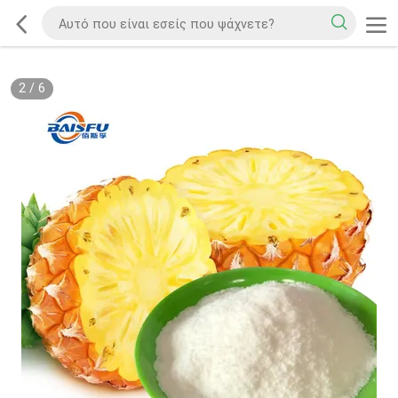
2
/
6