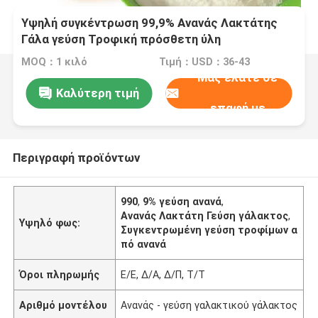
Υψηλή συγκέντρωση 99,9% Ανανάς Λακτάτης
Γάλα γεύση Τροφική πρόσθετη ύλη
MOQ：1 κιλό
Τιμή：USD：36-43
Μας ελάτε σε
Καλύτερη τιμή
επαφή με
Περιγραφή προϊόντων
990
,
9% γεύση ανανά
,
Ανανάς Λακτάτη Γεύση γάλακτος
,
Υψηλό φως:
Συγκεντρωμένη γεύση τροφίμων α
πό ανανά
Όροι πληρωμής
Ε/Ε, Δ/Α, Δ/Π, Τ/Τ
Αριθμό μοντέλου
Ανανάς - γεύση γαλακτικού γάλακτος