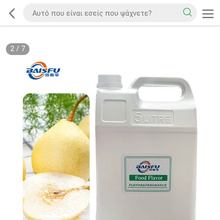
2
/
7