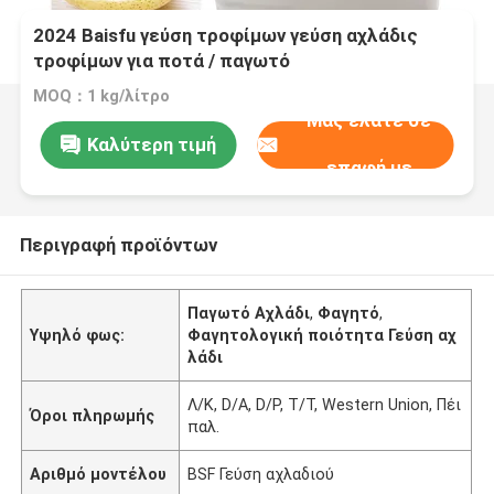
2024 Baisfu γεύση τροφίμων γεύση αχλάδις
τροφίμων για ποτά / παγωτό
MOQ：1 kg/λίτρο
Μας ελάτε σε
Καλύτερη τιμή
επαφή με
Περιγραφή προϊόντων
Παγωτό Αχλάδι
,
Φαγητό
,
Υψηλό φως:
Φαγητολογική ποιότητα Γεύση αχ
λάδι
Λ/Κ, D/A, D/P, T/T, Western Union, Πέι
Όροι πληρωμής
παλ.
Αριθμό μοντέλου
BSF Γεύση αχλαδιού