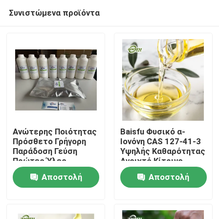
Συνιστώμενα προϊόντα
Ανώτερης Ποιότητας
Baisfu Φυσικό α-
Πρόσθετο Γρήγορη
Ιονόνη CAS 127-41-3
Παράδοση Γεύση
Υψηλής Καθαρότητας
Σπίτι
Πρώτες Ύλες
Ανοιχτό Κίτρινο
βορνεόλ Τρόφιμο
Λιπαρό Υγρό για
Αποστολή
Αποστολή
Βαθμού Μπαχαρικά
Αρωματικές Ύλες
Προϊόντα
Προετοιμασμένη
Τροφίμων και
ερώτησης
ερώτησης
Αρωματική Ύλη
Αρώματα
Καλλυντικών
Βίντεο