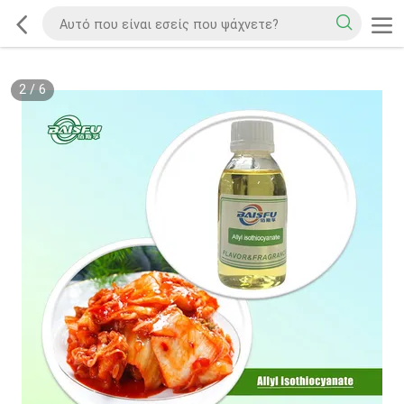
2
/
6