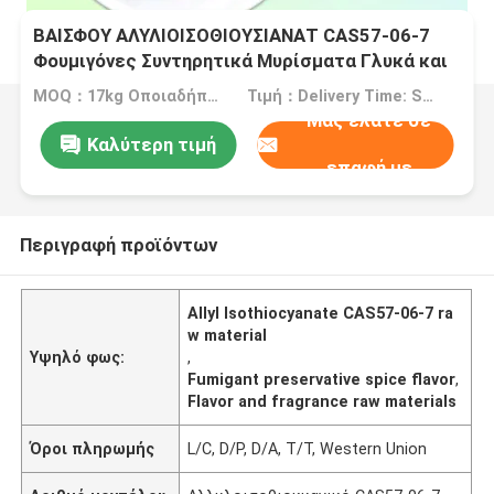
ΒΑΙΣΦΟΥ ΑΛΥΛΙΟΙΣΟΘΙΟΥΣΙΑΝΑΤ CAS57-06-7
Φουμιγόνες Συντηρητικά Μυρίσματα Γλυκά και
αρώματα Πρωτοϋλικά
MOQ：17kg Οποιαδήποτε ποσότητα προσαρμοσμένης συσκευασίας Δεν υπάρχει ελάχιστη παραγγελία
Τιμή：Delivery Time: Ship Within About 2-3 Working Days After Receiving Payment
Μας ελάτε σε
Καλύτερη τιμή
επαφή με
Περιγραφή προϊόντων
Allyl Isothiocyanate CAS57-06-7 ra
w material
Υψηλό φως:
,
Fumigant preservative spice flavor
,
Flavor and fragrance raw materials
Όροι πληρωμής
L/C, D/P, D/A, T/T, Western Union