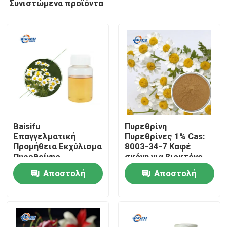
Συνιστώμενα προϊόντα
Baisifu
Πυρεθρίνη
Επαγγελματική
Πυρεθρίνες 1% Cas:
Προμήθεια Εκχύλισμα
8003-34-7 Καφέ
Πυρεθρίνης
σκόνη για βιοκτόνο
Σπίτι
Πυρεθρίνης
Αποστολή
Αποστολή
Υδατοδιαλυτές
Πυρεθρίνες 50% CAS
Προϊόντα
ερώτησης
ερώτησης
8003-34-7 Κίτρινο
Υγρό για Βιοκτόνο
Βίντεο