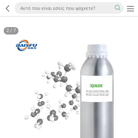
2
/
7