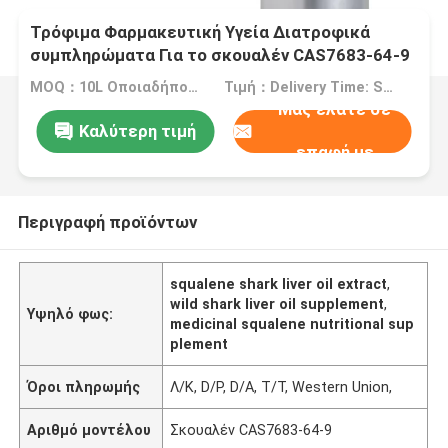
Τρόφιμα Φαρμακευτική Υγεία Διατροφικά
συμπληρώματα Για το σκουαλέν CAS7683-64-9
Εκχύλισμα ελαιού ήπατος άγριου καρχαρία
MOQ：10L Οποιαδήποτε ποσότητα μπορεί να παραγγελθεί σύμφωνα με τις ανάγκες σας, προσαρμοσμένη συσκευασία
Τιμή：Delivery Time: Ship Within About 2-3 Working Days After Receiving Payment
Μας ελάτε σε
Καλύτερη τιμή
επαφή με
Περιγραφή προϊόντων
squalene shark liver oil extract
,
wild shark liver oil supplement
,
Υψηλό φως:
medicinal squalene nutritional sup
plement
Όροι πληρωμής
Λ/Κ, D/P, D/A, T/T, Western Union,
Αριθμό μοντέλου
Σκουαλέν CAS7683-64-9