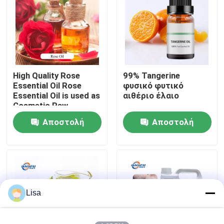
Εμφάνιση VR
Σχετικά με εμάς
High Quality Rose
99% Tangerine
Essential Oil Rose
φυσικό φυτικό
Επισκεψή εργοστασίου
Essential Oil is used as
αιθέριο έλαιο
Cosmetic Raw
Material
Αποστολή
Αποστολή
Έλεγχος ποιότητας
ερώτησης
ερώτησης
Επικοινωνήστε μαζί μας
Ειδήσεις
Lisa
Γεύματα ουσιών τροφίμων