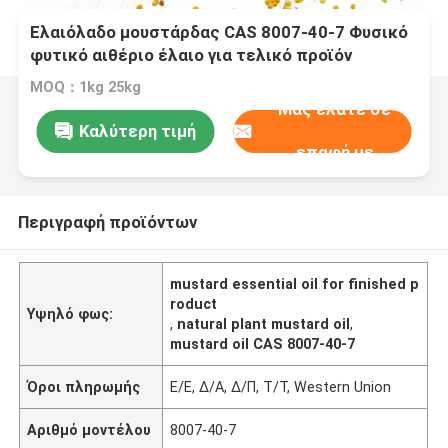
Ελαιόλαδο μουστάρδας CAS 8007-40-7 Φυσικό
φυτικό αιθέριο έλαιο για τελικό προϊόν
MOQ：1kg 25kg
Μας ελάτε σε
Καλύτερη τιμή
επαφή με
Περιγραφή προϊόντων
mustard essential oil for finished p
roduct
Υψηλό φως:
,
natural plant mustard oil
,
mustard oil CAS 8007-40-7
Όροι πληρωμής
Ε/Ε, Δ/Α, Δ/Π, Τ/Τ, Western Union
Αριθμό μοντέλου
8007-40-7