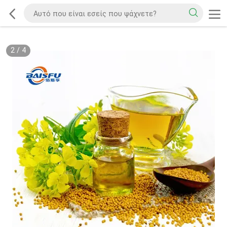
2
/
4