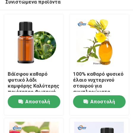
Συνιστώμενα προϊόντα
Βάϊσφου καθαρό
100% καθαρό φυσικό
φυτικό λάδι
έλαιο νυχτερινού
καμφόρης Καλύτερης
σταυρού για
ποιότητας Φωτεινό
συμπληρώματα
Σπίτι
κίτρινο λιπαρό υγρό
διατροφής Προϊόν
Αποστολή
Αποστολή
για μπαχαρικά και
φροντίδας του
καλλυντικές πρώτες
δέρματος και
Προϊόντα
ερώτησης
ερώτησης
ύλες
προσωπικής
φροντίδας
Βίντεο