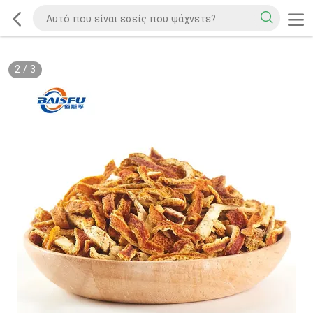
2
/
3