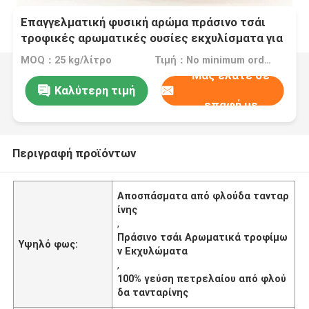
Επαγγελματική φυσική αρώμα πράσινο τσάι
τροφικές αρωματικές ουσίες εκχυλίσματα για
100% γεύση πετρελαίου φλούδας ταντζάρινης
MOQ：25 kg/λίτρο
Τιμή：No minimum order quantity
Μας ελάτε σε
Καλύτερη τιμή
επαφή με
Περιγραφή προϊόντων
Αποσπάσματα από φλούδα τανταρ
ίνης
,
Πράσινο τσάι Αρωματικά τροφίμω
Υψηλό φως:
ν Εκχυλώματα
,
100% γεύση πετρελαίου από φλού
δα τανταρίνης