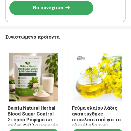
Να συνεχίσει
Συνιστώμενα προϊόντα
Σπίτι
Baisfu Natural Herbal
Γεύμα ελαίου λάδις
Προϊόντα
Blood Sugar Control
αναπτύχθηκε
Στερεό Ρόφημα σε
αποκλειστικά για τα
σκόνη Φύλλα μουριάς
ελαιόλαδα των
Βίντεο