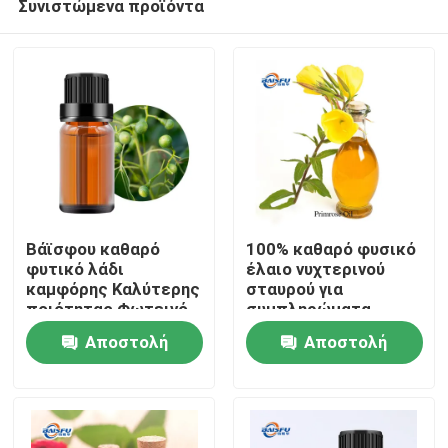
Συνιστώμενα προϊόντα
Βάϊσφου καθαρό
100% καθαρό φυσικό
φυτικό λάδι
έλαιο νυχτερινού
καμφόρης Καλύτερης
σταυρού για
ποιότητας Φωτεινό
συμπληρώματα
Σπίτι
κίτρινο λιπαρό υγρό
διατροφής Προϊόν
Αποστολή
Αποστολή
για μπαχαρικά και
φροντίδας του
καλλυντικές πρώτες
δέρματος και
Προϊόντα
ερώτησης
ερώτησης
ύλες
προσωπικής
φροντίδας
Βίντεο