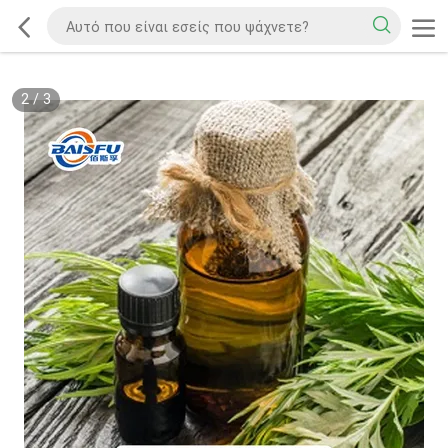
2
/
3