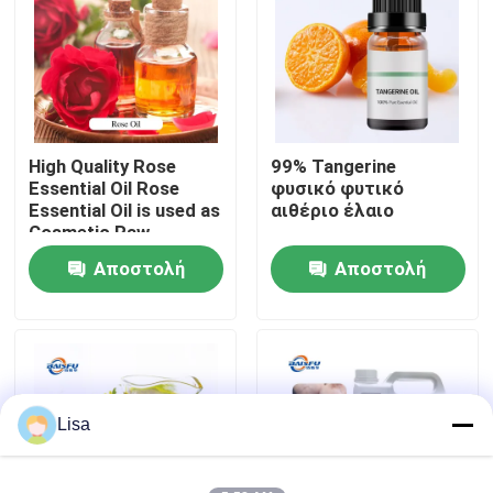
Εμφάνιση VR
Σχετικά με εμάς
High Quality Rose
99% Tangerine
Essential Oil Rose
φυσικό φυτικό
Επισκεψή εργοστασίου
Essential Oil is used as
αιθέριο έλαιο
Cosmetic Raw
Material
Αποστολή
Αποστολή
Έλεγχος ποιότητας
ερώτησης
ερώτησης
Επικοινωνήστε μαζί μας
Ειδήσεις
Lisa
Γεύματα ουσιών τροφίμων