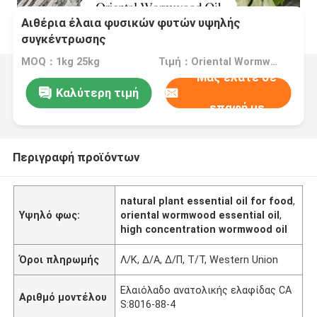
Αιθέρια έλαια φυσικών φυτών υψηλής
συγκέντρωσης
MOQ：1kg 25kg
Τιμή：Oriental Wormwood Oil CAS:8016-88-4
Μας ελάτε σε
Καλύτερη τιμή
επαφή με
Περιγραφή προϊόντων
natural plant essential oil for food
,
Υψηλό φως:
oriental wormwood essential oil
,
high concentration wormwood oil
Όροι πληρωμής
Λ/Κ, Δ/Α, Δ/Π, Τ/Τ, Western Union
Ελαιόλαδο ανατολικής ελαφίδας CA
Αριθμό μοντέλου
S:8016-88-4