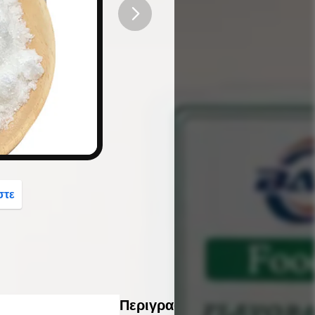
button
στε
Περιγραφή