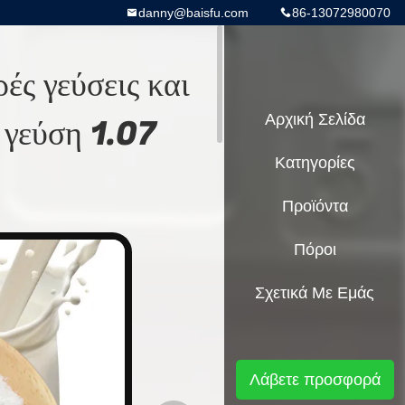
danny@baisfu.com
86-13072980070
ές γεύσεις και
 γεύση 1.07
Αρχική Σελίδα
Κατηγορίες
Προϊόντα
Πόροι
Σχετικά Με Εμάς
Λάβετε προσφορά