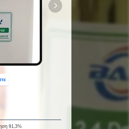
button
στε
ληση 91,3%