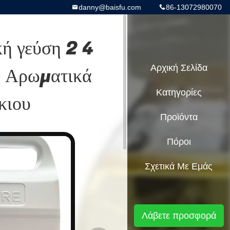
danny@baisfu.com
86-13072980070
κή γεύση 2 4
 Αρωματικά
Αρχική Σελίδα
Κατηγορίες
κιου
Προϊόντα
Πόροι
Σχετικά Με Εμάς
Λάβετε προσφορά