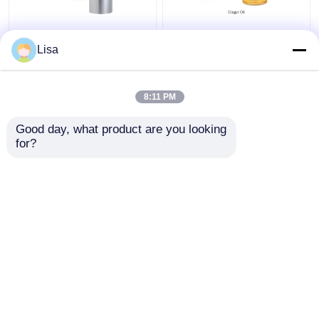
Άχρωμο φυσικό
CAS 8007-08-7
φυτικό εκχυλίσμα
Φυσικό φυτικό
Lisa
λάδι οργανικό λάδι
αιθέριο έλαιο 99%
πυρήνα βερίκοκα για
αιθέριο έλαιο
κρέμα ουσίας
τζίντζερ για γεύση και
8:11 PM
Καλύτερη τιμή
Καλύτερη τιμή
άρωμα τροφίμων
Good day, what product are you looking 
for?
επαφή
επαφή
Δείτε περισσότερων
Αρχική Σελίδα
Περίπου εμείς
επαφή
Desktop Site
Sitemap
Πολιτική απορρήτου