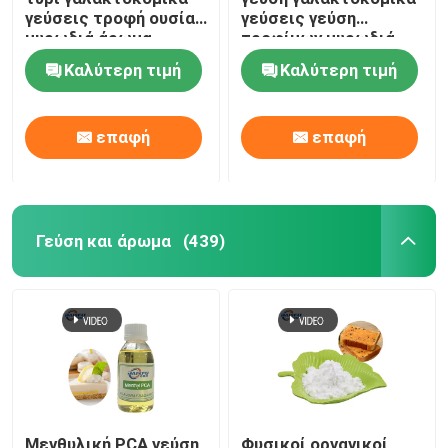
γεύσεις τροφή ουσία
γεύσεις γεύση
μυρωδιά άρωμα
τροφίμων μυρωδιά
Καλύτερη τιμή
Καλύτερη τιμή
επαφή
επαφή
Γεύση και άρωμα
(439)
Μενθυλική PCA γεύση
Φυσικοί οργανικοί