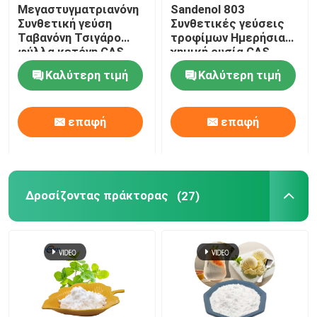
Μεγαστυγματριανόνη
Sandenol 803
Συνθετική γεύση
Συνθετικές γεύσεις
Ταβανόνη Τσιγάρο
τροφίμων Ημερήσια
φύλλα κετόνη CAS
χημική ουσία CAS
13215-88-8 Ημερήσια
66068-84-6
Καλύτερη τιμή
Καλύτερη τιμή
χημική
επαφή
επαφή
Δροσίζοντας πράκτορας
(27)