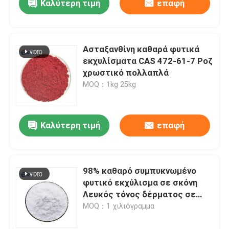
Καλύτερη τιμή
επαφή
Ασταξανθίνη καθαρά φυτικά
εκχυλίσματα CAS 472-61-7 Ροζ
χρωστικό πολλαπλά
MOQ：1kg 25kg
Καλύτερη τιμή
επαφή
98% καθαρό συμπυκνωμένο
φυτικό εκχύλισμα σε σκόνη
Λευκός τόνος δέρματος σε
σκόνη για ενυδάτωση
MOQ：1 χιλιόγραμμα