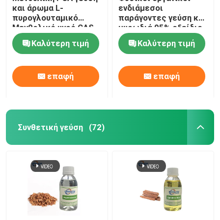
και άρωμα L-
ενδιάμεσοι
πυρογλουταμικό
παράγοντες γεύση και
Μενθολικό υγρό CAS
μυρωδιά 95% οξείδιο
64519-44-4
καρυοφυλλίνης CAS
Καλύτερη τιμή
Καλύτερη τιμή
1139-30-6
επαφή
επαφή
Συνθετική γεύση
(72)