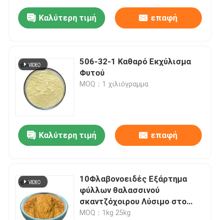
Καλύτερη τιμή
επαφή
506-32-1 Καθαρό Εκχύλισμα
Φυτού
MOQ：1 χιλιόγραμμα
Καλύτερη τιμή
επαφή
10Φλαβονοειδές Εξάρτημα
φύλλων θαλασσινού
σκαντζόχοιρου Λύσιμο στο
νερό
MOQ：1kg 25kg