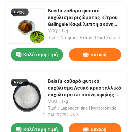
Baisfu καθαρό φυσικό
εκχύλισμα ριζώματος κίτρου
Galingale Καφέ λεπτή σκόνη
Περιεκτικότητα 98% χρήση σε
MOQ：1kg
φάρμακα και προϊόντα υγείας
Τιμή：Nutgrass Extract Plant Extract
Καλύτερη τιμή
επαφή
Baisfu καθαρό φυτικό
εκχύλισμα Λευκό κρυσταλλικό
Αφήστε ένα μήνυμα
εκχύλισμα σε σκόνη υψηλής
We bellen je snel terug!
ποιότητας 98% λαπακονιτίνη
MOQ：1kg
υδροβρωμική CAS 97792-45-5
Τιμή：Lappaconitine Hydrobromide
χρήση στον ιατρικό τομέα της
CAS 97792-45-5
θεραπείας ανακούφισης
Καλύτερη τιμή
επαφή