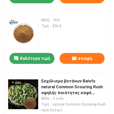
MOQ：1KG
Τιμή：$36.8
υποβολή
Καλύτερη τιμή
επαφή
Εκχύλισμα βοτάνων Baisfu
natural Common Scouring Rush
υψηλής ποιότητας καφέ
κίτρινη λεπτή σκόνη Για
MOQ：5 κιλά
φάρμακα και συμπληρώματα
Τιμή：natural Common Scouring Rush
υγείας
Herb Extract