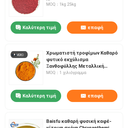
MOQ：1kg 25kg
Εμφάνιση VR
Καλύτερη τιμή
επαφή
Σχετικά με εμάς
Επισκεψή εργοστασίου
Χρωματιστή τροφίμων Καθαρό
φυτικό εκχύλισμα
Ξανθοφύλλης Μεταλλική
Έλεγχος ποιότητας
κρυσταλλική σκόνη
MOQ：1 χιλιόγραμμα
Επικοινωνήστε μαζί μας
Καλύτερη τιμή
επαφή
Ειδήσεις
Baisfu καθαρή φυσική καφέ-
Γεύματα ουσιών τροφίμων
κίτρινη σκόνη Chrysanthemi