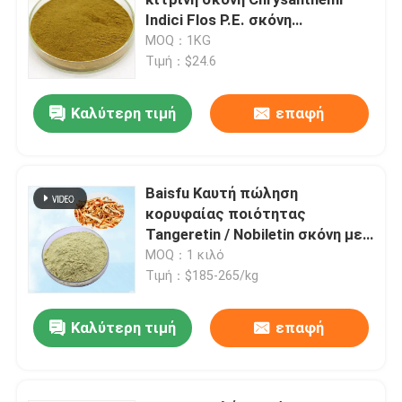
Indici Flos P.E. σκόνη
Περιεκτικότητα σε
MOQ：1KG
Γεύση και άρωμα
φλαβονοειδή 30% - 50% για
Τιμή：$24.6
φάρμακα / καλλυντικά /
συμπληρώματα υγείας
Συνθετική γεύση
Καλύτερη τιμή
επαφή
Δροσίζοντας πράκτορας
Baisfu Καυτή πώληση
κορυφαίας ποιότητας
Φυσικό φυτικό αιθέρια έλαιο
Tangeretin / Nobiletin σκόνη με
χαμηλή MOQ για αναπλήρωμα
MOQ：1 κιλό
καθαρό εκχύλισμα φυτών
Τιμή：$185-265/kg
Καλύτερη τιμή
επαφή
Γλυκαντικό
Μονομερή γεύση