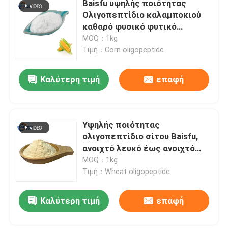
Baisfu υψηλής ποιότητας
Ολιγοπεπτίδιο καλαμποκιού
Σκόνη φρούτων
καθαρό φυσικό φυτικό
εκχύλισμα Λευκή ή
MOQ：1kg
ανοιχτόκίτρινη σκόνη Χρήση σε
Τιμή：Corn oligopeptide
λυοφιλοποιημένη σκόνη
λειτουργικά τρόφιμα και
συμπληρώματα διατροφής
Καλύτερη τιμή
επαφή
Οργανικό έλαιο
Φυσικά Συστατικά απώλειας βάρους
Υψηλής ποιότητας
ολιγοπεπτίδιο σίτου Baisfu,
ανοιχτό λευκό έως ανοιχτό
φυσική χρωστική ουσία
κίτρινο σκόνη, Πρωτεΐνη 80%,
MOQ：1kg
χρήση σε τρόφιμα και
Τιμή：Wheat oligopeptide
προϊόντα υγείας
Προϊόν Υγείας
Καλύτερη τιμή
επαφή